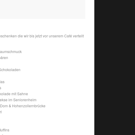
schenken die wir bis jetzt vor unserem Café verteilt
sbaumschmuck
bären
 Schokoladen
las
s
kolade mit Sahne
ekse im Seniorenheim
– Dom & Hohenzollernbrücke
rl
uffins