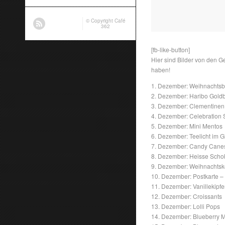
© Copyright
Café
362
[fb-like-button]
Hier sind Bilder von den Ge
haben!
1. Dezember: Weihnacht
2. Dezember: Haribo Gold
3. Dezember: Clementinen
4. Dezember: Celebration
5. Dezember: Mini Mentos
6. Dezember: Teelicht im G
7. Dezember: Candy Cane
8. Dezember: Heisse Scho
9. Dezember: Weihnachtsk
10. Dezember: Postkarte 
11. Dezember: Vanillekipfe
12. Dezember: Croissants
13. Dezember: Lolli Pops
14. Dezember: Blueberry M