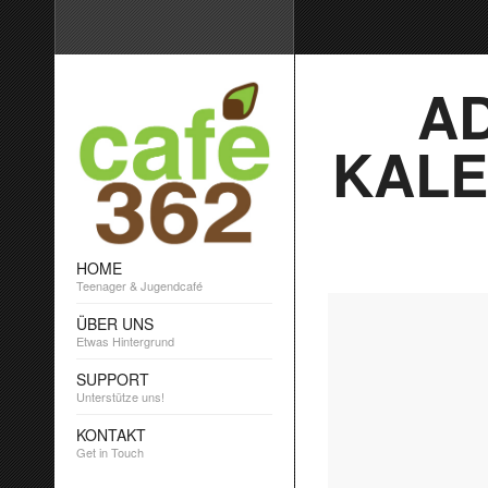
A
KALE
HOME
Teenager & Jugendcafé
ÜBER UNS
Etwas Hintergrund
SUPPORT
Unterstütze uns!
KONTAKT
Get in Touch