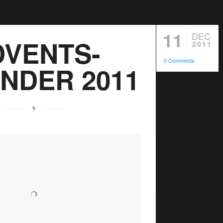
11
DEC
DVENTS-
2011
0 Comments
NDER 2011