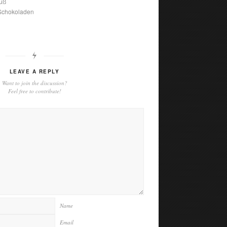
uß
 Schokoladen
LEAVE A REPLY
Want to join the discussion?
Feel free to contribute!
Name
Email